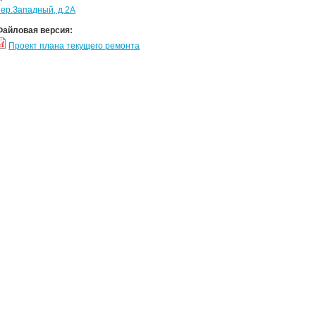
пер.Западный, д.2А
Файловая версия:
Проект плана текущего ремонта