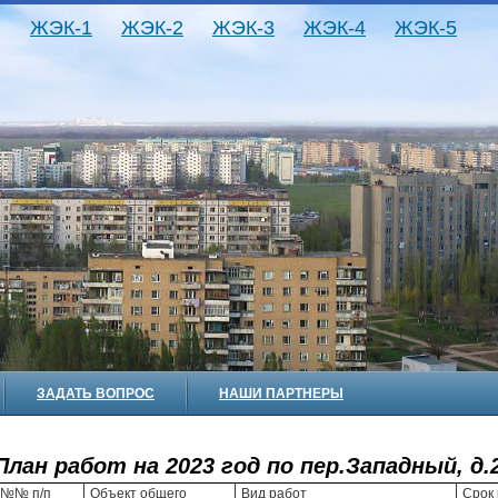
ЖЭК-1
ЖЭК-2
ЖЭК-3
ЖЭК-4
ЖЭК-5
ЗАДАТЬ ВОПРОС
НАШИ ПАРТНЕРЫ
План работ на 2023 год по пер.Западный, д.
№№ п/п
Объект общего
Вид работ
Срок