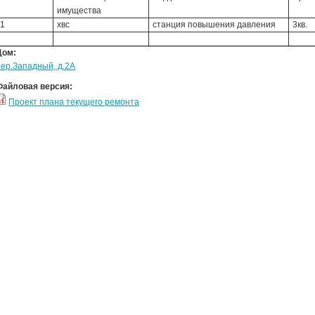
имущества
1
хвс
станция повышения давления
3кв.
Дом:
пер.Западный, д.2А
Файловая версия:
Проект плана текущего ремонта