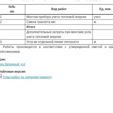
№№
Вид работ
Ед. изм.
п/п
1
Монтаж прибора учета тепловой энергии
узел
2
Смена транзита хвс
м
Итого
Дополнительные затраты при монтаже узла
учета тепловой энергии
3
Устр-во отдельной линии теплосети
м
Работы производятся в соответствии с утвержденной сметой и при
собственников
Дом:
пер.Западный, д.4
Файловая версия:
План работ по текущему ремонту