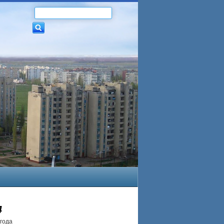
4
года