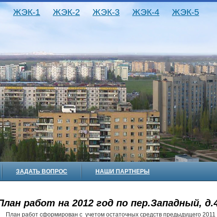
ЖЭК-1
ЖЭК-2
ЖЭК-3
ЖЭК-4
ЖЭК-5
ЗАДАТЬ ВОПРОС
НАШИ ПАРТНЕРЫ
План работ на 2012 год по пер.Западный, д.
План работ сформирован с учетом остаточных средств предыдущего 2011 