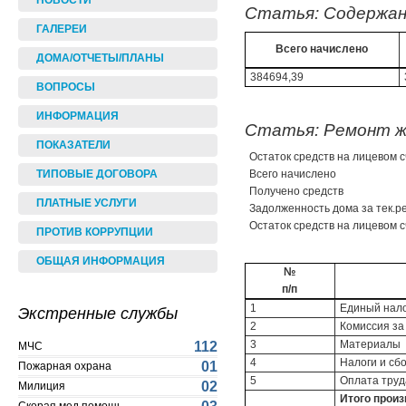
НОВОСТИ
Статья: Содержан
ГАЛЕРЕИ
Всего начислено
ДОМА/ОТЧЕТЫ/ПЛАНЫ
384694,39
ВОПРОСЫ
ИНФОРМАЦИЯ
Статья: Ремонт ж
ПОКАЗАТЕЛИ
Остаток средств на лицевом с
Всего начислено
ТИПОВЫЕ ДОГОВОРА
Получено средств
ПЛАТНЫЕ УСЛУГИ
Задолженность дома за тек.ре
Остаток средств на лицевом с
ПРОТИВ КОРРУПЦИИ
ОБЩАЯ ИНФОРМАЦИЯ
№
п/п
1
Единый нало
Экстренные службы
2
Комиссия за
3
Материалы
112
МЧС
4
Налоги и сб
01
Пожарная охрана
5
Оплата труда
02
Милиция
Итого прои