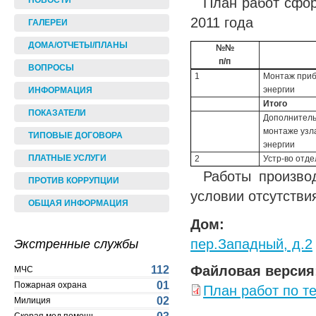
План работ сфо
НОВОСТИ
2011 года
ГАЛЕРЕИ
ДОМА/ОТЧЕТЫ/ПЛАНЫ
№№
п/п
ВОПРОСЫ
1
Монтаж приб
энергии
ИНФОРМАЦИЯ
Итого
ПОКАЗАТЕЛИ
Дополнитель
монтаже узл
ТИПОВЫЕ ДОГОВОРА
энергии
ПЛАТНЫЕ УСЛУГИ
2
Устр-во отд
Работы произво
ПРОТИВ КОРРУПЦИИ
условии отсутстви
ОБЩАЯ ИНФОРМАЦИЯ
Дом:
пер.Западный, д.2
Экстренные службы
Файловая версия
112
МЧС
01
Пожарная охрана
План работ по т
02
Милиция