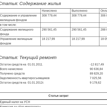
Статья: Содержание жилья
Начислено
Выполнено
Опл
Содержание и управление
308 779,44
308 779,44
306 
жилищным фондом
в том числе:
Содержание жилищного
290 561,45
290 561,45
288 
фонда
Управление жилищным
18 217,99
18 217,99
18 0
фондом
Статья: Текущий ремонт
Остаток средств на 01.01.2011.
-12 817,49
Всего начислено
90 636,84
Получено средств
89 829,20
Задолженность квартиросъемщиков
7 025,56
Остаток средств на 01.01.2012г.
9 178,62
Статья затрат
Единый налог на УСН
Комиссия за сбор квартплаты