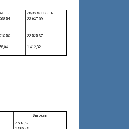
ачено
Задолженность
068,54
23 937,69
010,50
22 525,37
58,04
1 412,32
Затраты
2 697,87
2 386,43