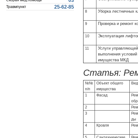
03
Скорая мед.помощь
25-62-85
Травмпункт
Уборка лестничных к
8
Проверка и ремонт к
9
Эксплуатация лифтов
10
Услуги управляющей
11
выполнения условий
имущества МКД
Статья:
Ре
№№
Объект общего
Вид
п/п
имущества
1
Фасад
Рем
обр
2
Рем
3
Рем
ды
4
Кровля
Ре
5
Сантехнические
Рем