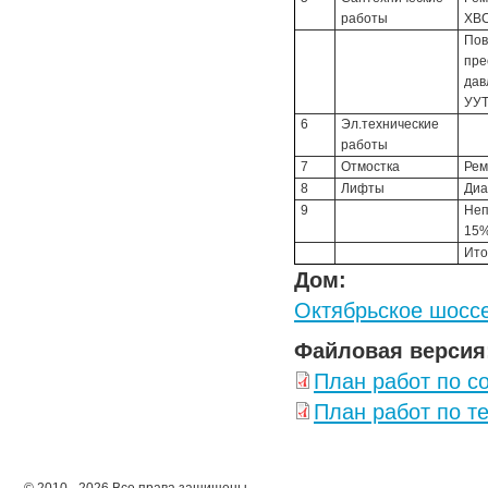
работы
ХВ
Пов
пре
дав
УУ
6
Эл.технические
работы
7
Отмостка
Ре
8
Лифты
Диа
9
Неп
15
Ито
Дом:
Октябрьское шоссе
Файловая версия
План работ по с
План работ по т
© 2010 - 2026 Все права защищены