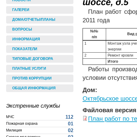
шоссе, д.5
НОВОСТИ
ГАЛЕРЕИ
План работ сфо
2011 года
ДОМА/ОТЧЕТЫ/ПЛАНЫ
ВОПРОСЫ
№№
Вид 
п/п
ИНФОРМАЦИЯ
1
Монтаж узла уче
ПОКАЗАТЕЛИ
энергии
2
Ремонт кровли
ТИПОВЫЕ ДОГОВОРА
Итого
Работы произво
ПЛАТНЫЕ УСЛУГИ
условии отсутстви
ПРОТИВ КОРРУПЦИИ
ОБЩАЯ ИНФОРМАЦИЯ
Дом:
Октябрьское шоссе
Экстренные службы
Файловая версия
112
МЧС
План работ по т
01
Пожарная охрана
02
Милиция