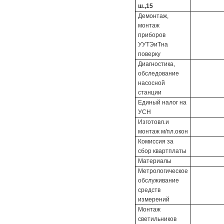
ш.,15
Демонтаж,
монтаж
приборов
УУТЭиТна
поверку
Диагностика,
обследование
насосной
станции
Единый налог на
УСН
Изготовл.и
монтаж м/пл.окон
Комиссия за
сбор квартплаты
Материалы
Метрологическое
обслуживание
средств
измерений
Монтаж
светильников