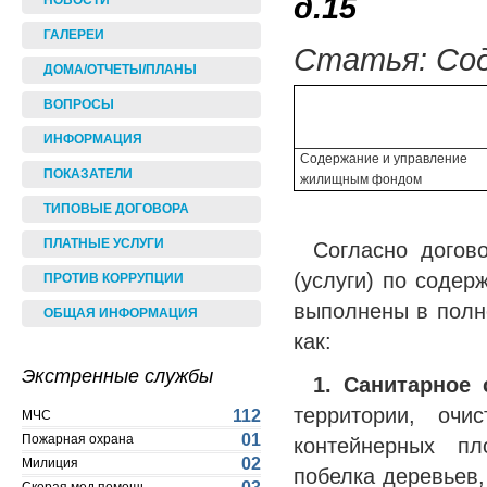
д.15
НОВОСТИ
ГАЛЕРЕИ
Статья: Сод
ДОМА/ОТЧЕТЫ/ПЛАНЫ
ВОПРОСЫ
ИНФОРМАЦИЯ
Содержание и управление
ПОКАЗАТЕЛИ
жилищным фондом
ТИПОВЫЕ ДОГОВОРА
ПЛАТНЫЕ УСЛУГИ
Согласно догов
(услуги) по соде
ПРОТИВ КОРРУПЦИИ
выполнены в полн
ОБЩАЯ ИНФОРМАЦИЯ
как:
Экстренные службы
1. Санитарное
территории, очи
112
МЧС
01
Пожарная охрана
контейнерных пл
02
Милиция
побелка деревьев