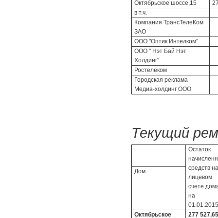
Октябрьское шоссе,15
2
в т.ч.
Компания ТрансТелеКом
ЗАО
ООО "Оптик Интелком"
ООО " Нэт Бай Нэт
Холдинг"
Ростелеком
Городская реклама
Медиа-холдинг ООО
Текущий рем
Остаток
начислен
средств н
Дом
лицевом
счете дом
на
01.01.2015
Октябрьское
277 527,6