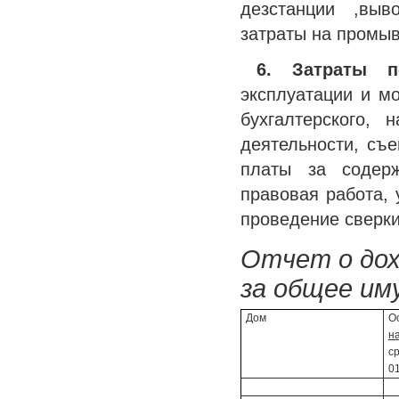
дезстанции ,выв
затраты на промыв
6. Затраты 
эксплуатации и мо
бухгалтерского, 
деятельности, съе
платы за содерж
правовая работа, 
проведение сверки
Отчет о дох
за общее им
Дом
О
н
с
01