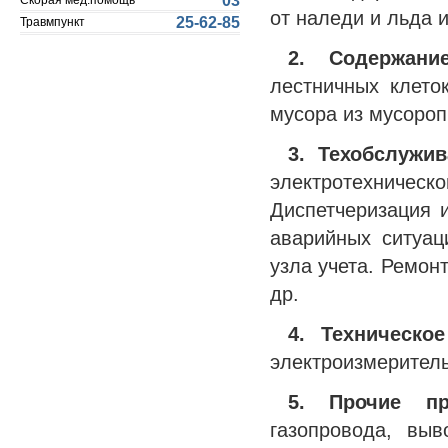
03
Скорая мед.помощь
от наледи и льда и
25-62-85
Травмпункт
2. Содержание
лестничных клето
мусора из мусороп
3. Техобслужи
электротехничес
Диспетчеризация 
аварийных ситуац
узла учета. Ремон
др.
4. Техническо
электроизмеритель
5. Прочие п
газопровода, вы