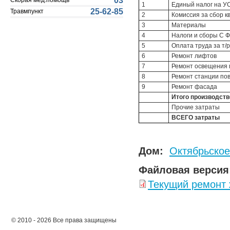
03
Скорая мед.помощь
1
Единый налог на У
25-62-85
Травмпункт
2
Комиссия за сбор к
3
Материалы
4
Налоги и сборы С Ф
5
Оплата труда за т/р
6
Ремонт лифтов
7
Ремонт освещения
8
Ремонт станции по
9
Ремонт фасада
Итого производст
Прочие затраты
ВСЕГО затраты
Дом:
Октябрьское
Файловая версия
Текущий ремонт
© 2010 - 2026 Все права защищены