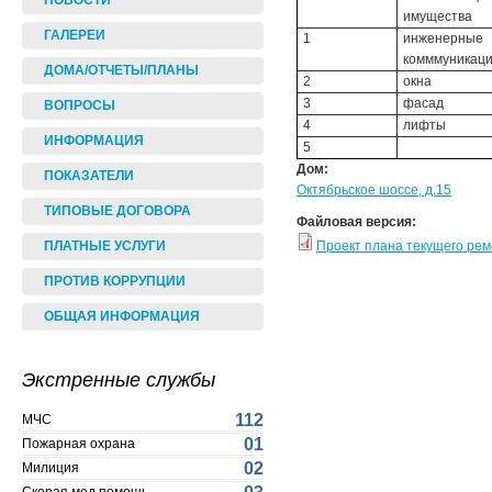
НОВОСТИ
имущества
ГАЛЕРЕИ
1
инженерные
комммуникац
ДОМА/ОТЧЕТЫ/ПЛАНЫ
2
окна
3
фасад
ВОПРОСЫ
4
лифты
ИНФОРМАЦИЯ
5
Дом:
ПОКАЗАТЕЛИ
Октябрьское шоссе, д.15
ТИПОВЫЕ ДОГОВОРА
Файловая версия:
Проект плана текущего ре
ПЛАТНЫЕ УСЛУГИ
ПРОТИВ КОРРУПЦИИ
ОБЩАЯ ИНФОРМАЦИЯ
Экстренные службы
112
МЧС
01
Пожарная охрана
02
Милиция