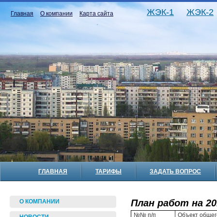
ЖЭК-1
ЖЭК-2
Главная
О компании
Карта сайта
ГЛАВНАЯ
ТАРИФЫ
ЗАДАТЬ ВОПРОС
План работ на 20
О КОМПАНИИ
№№ п/п
Объект общег