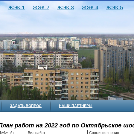
ЖЭК-1
ЖЭК-2
ЖЭК-3
ЖЭК-4
ЖЭК-5
ЗАДАТЬ ВОПРОС
НАШИ ПАРТНЕРЫ
План работ на 2022 год по Октябрьское шос
№№ п/п
Вид работ
Срок исполнения