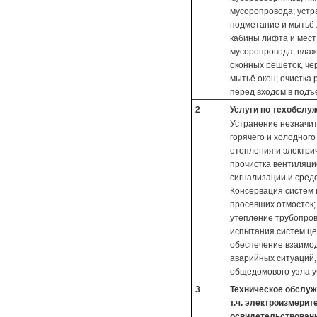
мусоропровода; устр
подметание и мытьё 
кабины лифта и мест
мусоропровода; влаж
оконных решеток, че
мытьё окон; очистка
перед входом в подъе
2
Услуги по техобслу
Устранение незначит
горячего и холодног
отопления и электрич
прочистка вентиляци
сигнализации и средс
Консервация систем 
просевших отмосток; 
утепление трубопров
испытания систем це
обеспечение взаимод
аварийных ситуаций,
общедомового узла у
3
Техническое обслуж
т.ч. электроизмери
освидетельствован