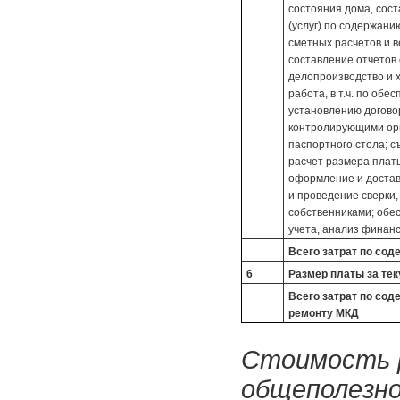
состояния дома, сост
(услуг) по содержани
сметных расчетов и 
составление отчетов
делопроизводство и 
работа, в т.ч. по об
установлению догово
контролирующими орг
паспортного стола; с
расчет размера плат
оформление и достав
и проведение сверки
собственниками; обес
учета, анализ финан
Всего затрат по со
6
Размер платы за те
Всего затрат по со
ремонту МКД
Стоимость р
общеполезно