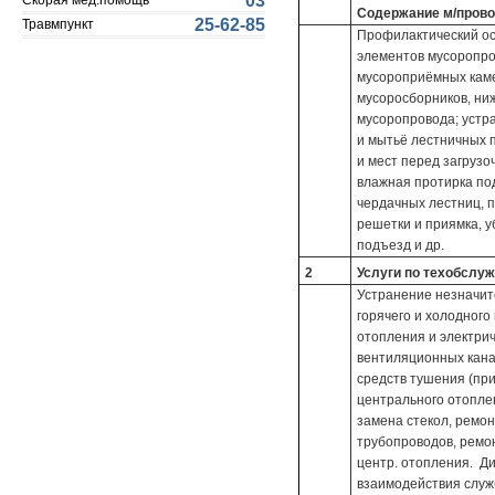
03
Скорая мед.помощь
Содержание м/провод
25-62-85
Травмпункт
Профилактический ос
элементов мусоропро
мусороприёмных каме
мусоросборников, ни
мусоропровода; устр
и мытьё лестничных 
и мест перед загруз
влажная протирка под
чердачных лестниц, п
решетки и приямка, у
подъезд и др.
2
Услуги по техобслу
Устранение незначит
горячего и холодного
отопления и электрич
вентиляционных кана
средств тушения (при
центрального отопле
замена стекол, ремон
трубопроводов, ремон
центр. отопления. Д
взаимодействия служ