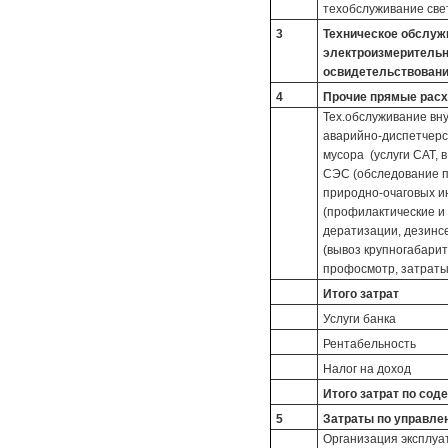
техобслуживание све
3
Техническое обслужи
электроизмерительн
освидетельствован
4
Прочие прямые рас
Тех.обслуживание вну
аварийно-диспетчерск
мусора (услуги САТ, в
СЭС (обследование п
природно-очаговых и
(профилактические и
дератизации, дезинсе
(вывоз крупногабаритн
профосмотр, затраты
Итого затрат
Услуги банка
Рентабельность
Налог на доход
Итого затрат по со
5
Затраты по управл
Организация эксплуа