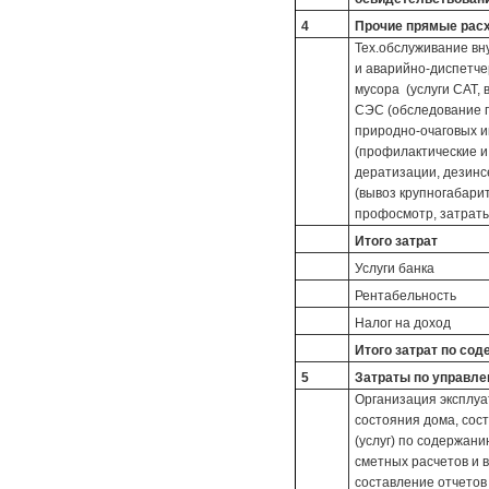
4
Прочие прямые рас
Тех.обслуживание вн
и аварийно-диспетче
мусора (услуги САТ, в
СЭС (обследование 
природно-очаговых и
(профилактические и
дератизации, дезинс
(вывоз крупногабарит
профосмотр, затраты
Итого затрат
Услуги банка
Рентабельность
Налог на доход
Итого затрат по со
5
Затраты по управл
Организация эксплуа
состояния дома, сос
(услуг) по содержани
сметных расчетов и 
составление отчетов