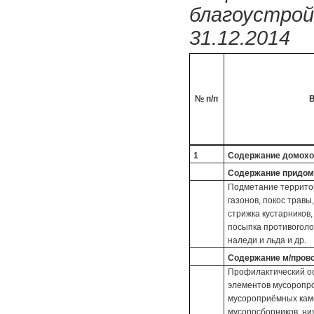
благоустрой
31.12.2014
№ п/п
В
1
Содержание домохозя
Содержание придом
Подметание территор
газонов, покос травы
стрижка кустарников,
посыпка противоголо
наледи и льда и др.
Содержание м/прово
Профилактический ос
элементов мусоропро
мусороприёмных кам
мусоросборников, ни