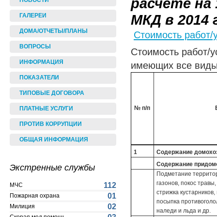
расчете на
НОВОСТИ
МКД в 2014 
ГАЛЕРЕИ
ДОМА/ОТЧЕТЫ/ПЛАНЫ
Стоимость работ/
ВОПРОСЫ
Стоимость работ/ус
ИНФОРМАЦИЯ
имеющих все виды 
ПОКАЗАТЕЛИ
ТИПОВЫЕ ДОГОВОРА
№ п/п
ПЛАТНЫЕ УСЛУГИ
ПРОТИВ КОРРУПЦИИ
ОБЩАЯ ИНФОРМАЦИЯ
1
Содержание домохозя
Содержание придомо
Экстренные службы
Подметание территори
газонов, покос травы
112
МЧС
стрижка кустарников,
01
Пожарная охрана
посыпка противоголо
02
Милиция
наледи и льда и др.