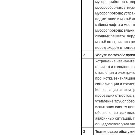
мусороприёмных камер
мусоросборников, ниж
мусоропровода; устра
подметание и мытьё л
кабины лифта и мест 
мусоропровода; влажна
оконных решеток, черд
мытьё окон; очистка р
перед входом в подъез
2
Услуги по техобслуж
Устранение незначите
горячего и холодного 
отопления и электриче
прочистка вентиляцио
сигнализации и средст
Консервация систем ц
просевших отмосток; з
утепление трубопровод
испытания систем цен
обеспечение взаимоде
аварийных ситуаций, 
общедомового узла уче
3
Техническое обслужив