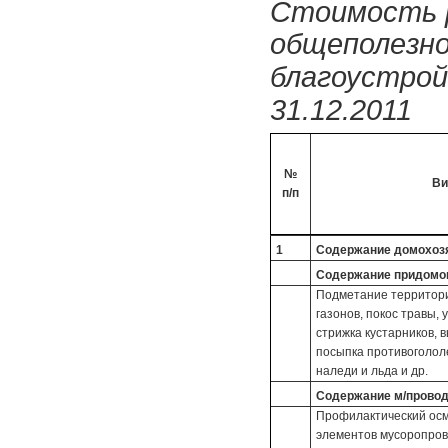
Стоимость р
общеполезно
благоустрой
31.12.2011
№
Ви
п/п
1
Содержание домохозяй
Содержание придомов
Подметание территории
газонов, покос травы,
стрижка кустарников, 
посыпка противоголол
наледи и льда и др.
Содержание м/провода
Профилактический осм
элементов мусоропрово