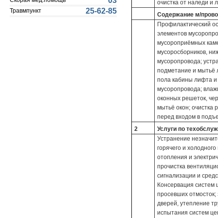
03
Скорая мед.помощь
очистка от наледи и л
25-62-85
Травмпункт
Содержание м/провод
Профилактический ос
элементов мусоропро
мусороприёмных каме
мусоросборников, ни
мусоропровода; устр
подметание и мытьё 
пола кабины лифта и
мусоропровода; влаж
оконных решеток, че
мытьё окон; очистка 
перед входом в подъе
2
Услуги по техобслу
Устранение незначит
горячего и холодного
отопления и электрич
прочистка вентиляци
сигнализации и средс
Консервация систем 
просевших отмосток; 
дверей, утепление тр
испытания систем це