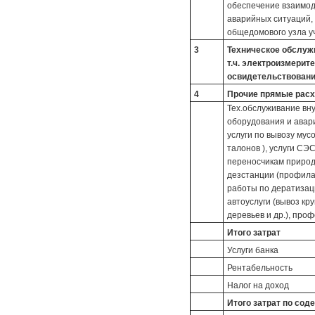
обеспечение взаимод
аварийных ситуаций,
общедомового узла уч
3
Техническое обслуж
т.ч. электроизмерит
освидетельствован
4
Прочие прямые рас
Тех.обслуживание вну
оборудования и авар
услуги по вывозу мусо
талонов ), услуги СЭ
переносчикам природ
дезстанции (профила
работы по дератизац
автоуслуги (вывоз кр
деревьев и др.), про
Итого затрат
Услуги банка
Рентабельность
Налог на доход
Итого затрат по со