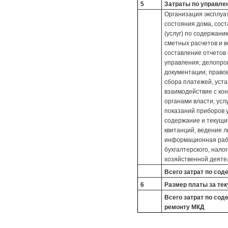
5
Затраты по управл
Организация эксплуа
состояния дома, сост
(услуг) по содержани
сметных расчетов и 
составление отчетов
управления; делопро
документации; правов
сбора платежей, уст
взаимодействие с ко
органами власти; усл
показаний приборов у
содержание и текущи
квитанций, ведение л
информационная рабо
бухгалтерского, нало
хозяйственной деяте
Всего затрат по со
6
Размер платы за те
Всего затрат по со
ремонту МКД