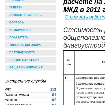
расчете на
НОВОСТИ
МКД в 2011 
ГАЛЕРЕИ
ДОМА/ОТЧЕТЫ/ПЛАНЫ
Стоимость работ/
ВОПРОСЫ
Стоимость р
ИНФОРМАЦИЯ
общеполезно
ПОКАЗАТЕЛИ
благоустройс
ТИПОВЫЕ ДОГОВОРА
ПЛАТНЫЕ УСЛУГИ
ПРОТИВ КОРРУПЦИИ
№
В
п/п
ОБЩАЯ ИНФОРМАЦИЯ
1
Содержание домохозя
Экстренные службы
Содержание придомо
Подметание территори
112
МЧС
газонов, покос травы
01
Пожарная охрана
стрижка кустарников,
02
Милиция
деревьев, посыпка п