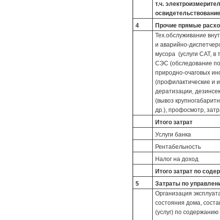
т.ч. электроизмерите
освидетельствовани
4
Прочие прямые расх
Тех.обслуживание вну
и аварийно-диспетчерс
мусора (услуги САТ, в 
СЭС (обследование по
природно-очаговых ин
(профилактические и 
дератизации, дезинсек
(вывоз крупногабаритн
др.), профосмотр, зат
Итого затрат
Услуги банка
Рентабельность
Налог на доход
Итого затрат по сод
5
Затраты по управле
Организация эксплуата
состояния дома, соста
(услуг) по содержанию