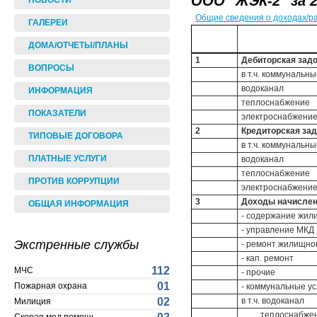
ООО "ЖЭК-2" за 2
НОВОСТИ
Общие сведения о доходах/р
ГАЛЕРЕИ
ДОМА/ОТЧЕТЫ/ПЛАНЫ
1
Дебиторская задо
ВОПРОСЫ
в т.ч. коммунальны
водоканал
ИНФОРМАЦИЯ
теплоснабжение
ПОКАЗАТЕЛИ
электроснабжени
2
Кредиторская зад
ТИПОВЫЕ ДОГОВОРА
в т.ч. коммунальны
ПЛАТНЫЕ УСЛУГИ
водоканал
теплоснабжение
ПРОТИВ КОРРУПЦИИ
электроснабжени
3
Доходы начисленн
ОБЩАЯ ИНФОРМАЦИЯ
- содержание жил
- управление МКД
Экстренные службы
- ремонт жилищно
- кап. ремонт
112
МЧС
- прочие
01
Пожарная охрана
- коммунальные ус
02
в т.ч. водоканал
Милиция
теплоснабжен