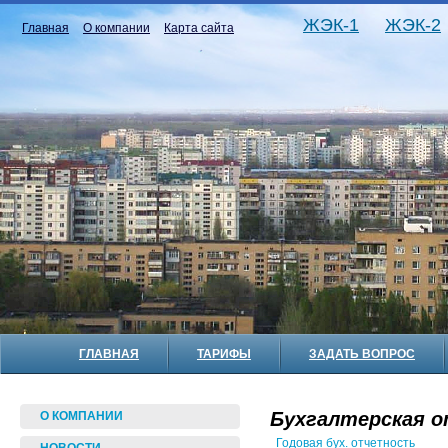
ЖЭК-1
ЖЭК-2
Главная
О компании
Карта сайта
ГЛАВНАЯ
ТАРИФЫ
ЗАДАТЬ ВОПРОС
Бухгалтерская о
О КОМПАНИИ
Годовая бух. отчетность