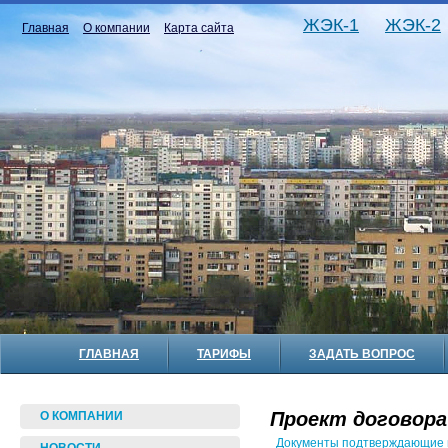
ЖЭК-1
ЖЭК-2
Главная
О компании
Карта сайта
ГЛАВНАЯ
ТАРИФЫ
ЗАДАТЬ ВОПРОС
Проект договора
О КОМПАНИИ
Документы подтверждающие п