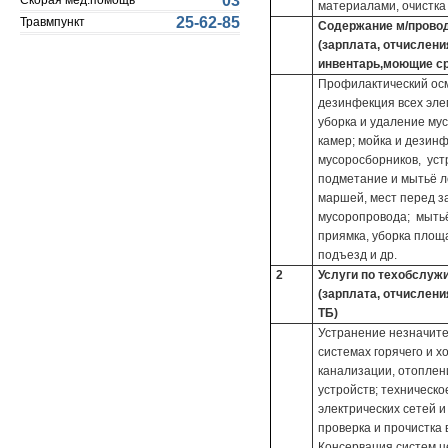
03
Скорая мед.помощь
материалами, очистка 
25-62-85
Травмпункт
Содержание м/провод
(зарплата, отчислен
инвентарь,моющие ср
Профилактический осм
дезинфекция всех эле
уборка и удаление му
камер; мойка и дезин
мусоросборников, уст
подметание и мытьё л
маршей, мест перед з
мусоропровода; мытьё
приямка, уборка площ
подъезд и др.
2
Услуги по техобслуж
(зарплата, отчислени
ТБ)
Устранение незначите
системах горячего и 
канализации, отоплен
устройств; техническ
электрических сетей и
проверка и прочистка
Консервация систем ц