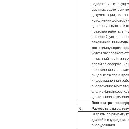
содержанию и текущем
сметных расчетов и в
документации, состав
исполнении договора 
делопроизводство и х
правовая работа, в т.
платежей, установлен
отношений, взаимодей
контролирующими орга
услуги паспортного ст
показаний приборов у
платы за содержание 
оформление и доставк
лицевых счетов и пров
информационная рабо
обеспечение бухгалтер
анализ финансово-хо
деятельности, веден
Всего затрат по сод
6
Размер платы за тек
Затраты по ремонту к
зданий и внутридомов
оборудования