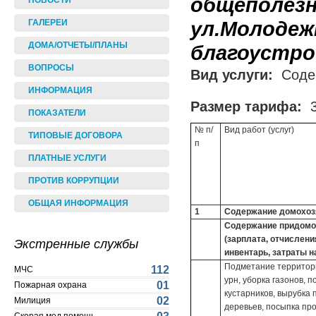
общеполезн
НОВОСТИ
ул.Молодеж
ГАЛЕРЕИ
ДОМА/ОТЧЕТЫ/ПЛАНЫ
благоустрой
ВОПРОСЫ
Вид услуги:
Соде
ИНФОРМАЦИЯ
Размер тарифа:
3
ПОКАЗАТЕЛИ
№ п/
Вид работ (услуг)
ТИПОВЫЕ ДОГОВОРА
п
ПЛАТНЫЕ УСЛУГИ
ПРОТИВ КОРРУПЦИИ
ОБЩАЯ ИНФОРМАЦИЯ
1
Содержание домохозяй
Содержание придомо
(зарплата, отчислен
Экстренные службы
инвентарь, затраты н
Подметание территори
112
МЧС
урн, уборка газонов, п
01
Пожарная охрана
кустарников, вырубка 
02
Милиция
деревьев, посыпка пр