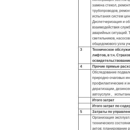
замена стекол, ремонт
трубопроводов, ремонт
испытания систем цен
Диспетчеризация и о
взаимодействия служб
аварийных ситуаций. 
светильников, насосов
общедомового узла уч
3
Техническое обслужи
лифтов, в т.ч. Страх
освидетельствовани
4
Прочие прямые расх
Обследование подвал
природно-очаговых ин
профилактические и и
дератизации, дезинсе
автоуслуги , испытан
Итого затрат
Итого затрат по сод
5
Затраты по управле
Организация эксплуат
технического состоян
актов; планирование р