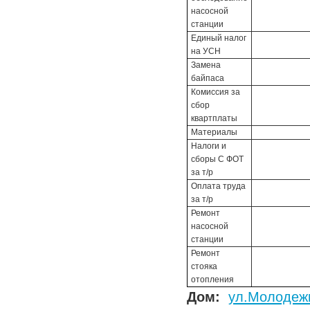
насосной
станции
Единый налог
на УСН
Замена
байпаса
Комиссия за
сбор
квартплаты
Материалы
Налоги и
сборы С ФОТ
за т/р
Оплата труда
за т/р
Ремонт
насосной
станции
Ремонт
стояка
отопления
Дом:
ул.Молодежн