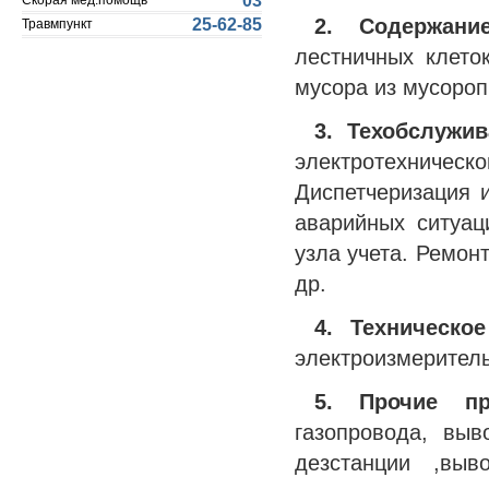
03
Скорая мед.помощь
2. Содержание
25-62-85
Травмпункт
лестничных клето
мусора из мусороп
3. Техобслужи
электротехничес
Диспетчеризация 
аварийных ситуац
узла учета. Ремон
др.
4. Техническо
электроизмеритель
5. Прочие п
газопровода, вы
дезстанции ,выв