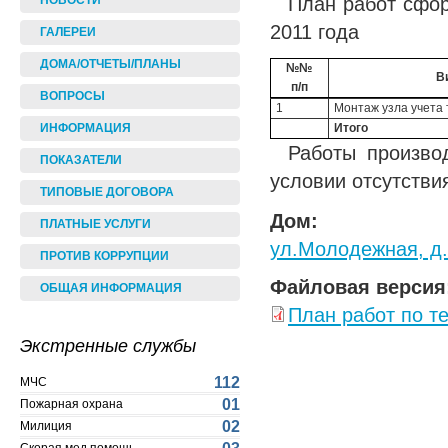
План работ сфо
НОВОСТИ
2011 года
ГАЛЕРЕИ
ДОМА/ОТЧЕТЫ/ПЛАНЫ
№№
В
п/п
ВОПРОСЫ
1
Монтаж узла учета 
ИНФОРМАЦИЯ
Итого
Работы произво
ПОКАЗАТЕЛИ
условии отсутстви
ТИПОВЫЕ ДОГОВОРА
Дом:
ПЛАТНЫЕ УСЛУГИ
ул.Молодежная, д
ПРОТИВ КОРРУПЦИИ
Файловая версия
ОБЩАЯ ИНФОРМАЦИЯ
План работ по т
Экстренные службы
112
МЧС
01
Пожарная охрана
02
Милиция