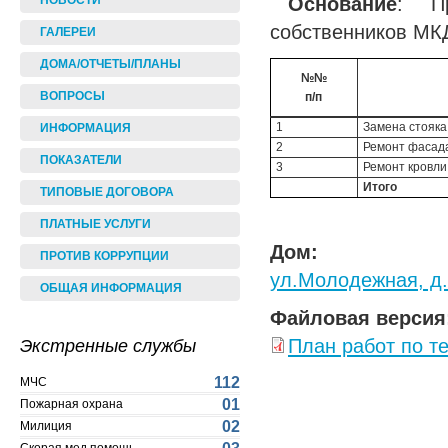
Основание
: Пр
НОВОСТИ
собственников МКД
ГАЛЕРЕИ
ДОМА/ОТЧЕТЫ/ПЛАНЫ
№№
ВОПРОСЫ
п/п
1
Замена стояка
ИНФОРМАЦИЯ
2
Ремонт фасад
ПОКАЗАТЕЛИ
3
Ремонт кровли
Итого
ТИПОВЫЕ ДОГОВОРА
ПЛАТНЫЕ УСЛУГИ
Дом:
ПРОТИВ КОРРУПЦИИ
ул.Молодежная, д
ОБЩАЯ ИНФОРМАЦИЯ
Файловая версия
План работ по т
Экстренные службы
112
МЧС
01
Пожарная охрана
02
Милиция