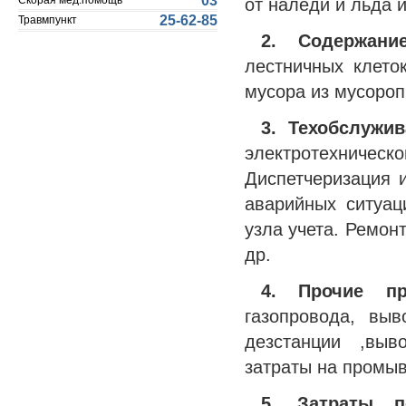
03
от наледи и льда и
Скорая мед.помощь
25-62-85
Травмпункт
2. Содержание
лестничных клето
мусора из мусороп
3. Техобслужи
электротехничес
Диспетчеризация 
аварийных ситуац
узла учета. Ремон
др.
4. Прочие пр
газопровода, вы
дезстанции ,выв
затраты на промывк
5. Затраты 