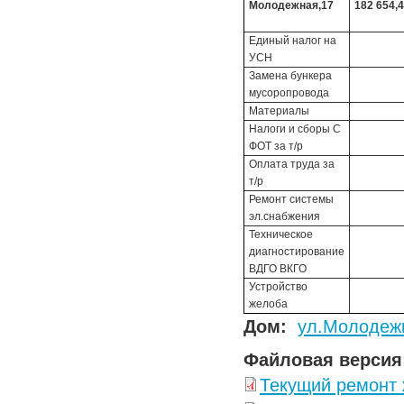
Молодежная,17
182 654,
Единый налог на
УСН
Замена бункера
мусоропровода
Материалы
Налоги и сборы С
ФОТ за т/р
Оплата труда за
т/р
Ремонт системы
эл.снабжения
Техническое
диагностирование
ВДГО ВКГО
Устройство
желоба
Дом:
ул.Молодежн
Файловая версия
Текущий ремонт