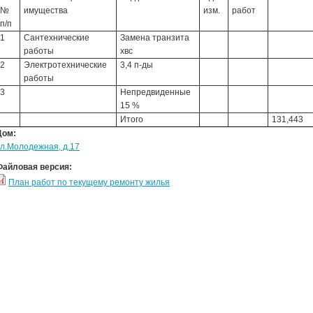
№
имущества
изм.
работ
п/п
1
Сантехнические
Замена транзита
работы
хвс
2
Электротехнические
3,4 п-ды
работы
3
Непредвиденные
15 %
Итого
131,443
Дом:
ул.Молодежная, д.17
Файловая версия:
План работ по текущему ремонту жилья