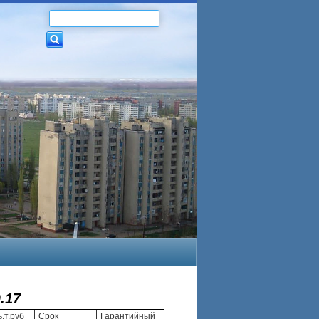
.17
,т.руб
Срок
Гарантийный