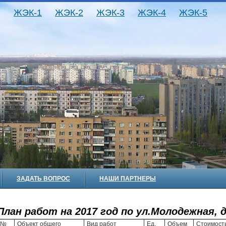
ЖЭК-1
ЖЭК-2
ЖЭК-3
ЖЭК-4
ЖЭК-5
ЗАДАТЬ ВОПРОС
НАШИ ПАРТНЕРЫ
План работ на 2017 год по ул.Молодежная, д
№
Объект общего
Вид работ
Ед.
Объем
Стоимость