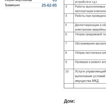
03
Скорая мед.помощь
устройств и т.д.)
25-62-85
Травмпункт
3
Работы выполняемые п
эксплуатации в весенн
4
Работы при проведени
5
Диспетчеризация и об
усмотрению аварийны
6
Уборка придомовой т
7
Обслуживание мусоро
8
Уборка лестничных кл
9
Проверка и ремонт ко
Услуги управляющей 
10
выполнения условий
имущества МКД
Дом: