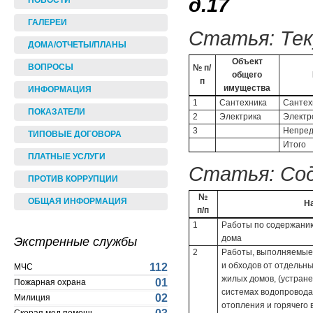
д.17
НОВОСТИ
ГАЛЕРЕИ
Статья: Те
ДОМА/ОТЧЕТЫ/ПЛАНЫ
Объект
ВОПРОСЫ
№ п/
общего
п
имущества
ИНФОРМАЦИЯ
1
Сантехника
Сантех
ПОКАЗАТЕЛИ
2
Электрика
Электр
3
Непред
ТИПОВЫЕ ДОГОВОРА
Итого
ПЛАТНЫЕ УСЛУГИ
Статья: Со
ПРОТИВ КОРРУПЦИИ
№
ОБЩАЯ ИНФОРМАЦИЯ
Н
п/п
1
Работы по содержанию
дома
Экстренные службы
2
Работы, выполняемые 
и обходов от отдельн
112
МЧС
жилых домов, (устран
01
Пожарная охрана
системах водопровода
02
Милиция
отопления и горячего