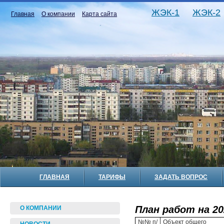
ЖЭК-1
ЖЭК-2
Главная
О компании
Карта сайта
ГЛАВНАЯ
ТАРИФЫ
ЗАДАТЬ ВОПРОС
План работ на 20
О КОМПАНИИ
№№ п/
Объект общего