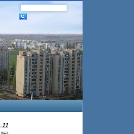
.11
 года