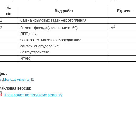
№
Вид работ
Ед. изм.
п/п
1
Смена крыловых задвижек отопления
2
2
Ремонт фасада(утепление кв.69)
м
ППР, в т.ч.
электротехническое оборудование
сантех. оборудование
благоустройство
Итого
Дом:
ул.Молодежная, д.11
Файловая версия:
План работ по текущему ремонту