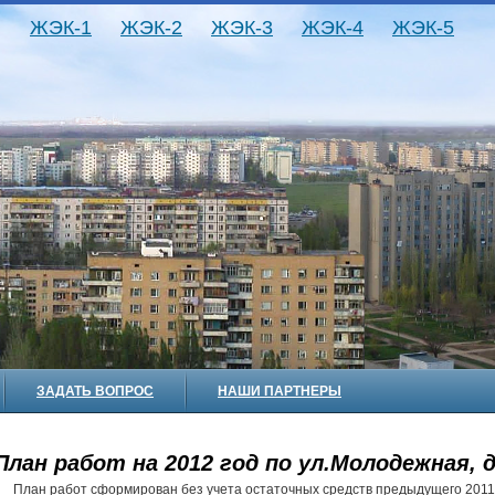
ЖЭК-1
ЖЭК-2
ЖЭК-3
ЖЭК-4
ЖЭК-5
ЗАДАТЬ ВОПРОС
НАШИ ПАРТНЕРЫ
План работ на 2012 год по ул.Молодежная, д
План работ сформирован без учета остаточных средств предыдущего 2011