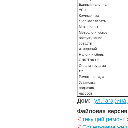
Единый налог на
УСН
Комиссия за
сбор квартплаты
Материалы
Метрологическое
обслуживание
средств
измерений
Налоги и сборы
С ФОТ за т/р
Оплата труда за
т/р
Ремонт фасада
Установка
подкачив.
насосов
Дом:
ул.Гагарина,
Файловая версия
текущий ремонт 
Содержание жил