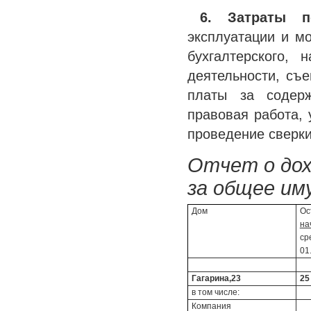
6. Затраты 
эксплуатации и мо
бухгалтерского, 
деятельности, съе
платы за содерж
правовая работа, 
проведение сверки
Отчет о дох
за общее им
Дом
Ос
на
ср
01
Гагарина,23
25
в том числе:
Компания