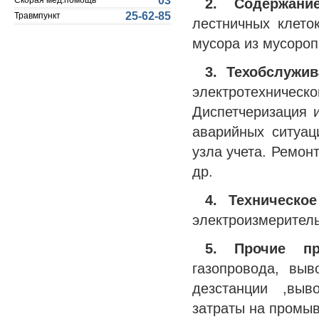
03
2. Содержание
Скорая мед.помощь
25-62-85
Травмпункт
лестничных клето
мусора из мусороп
3. Техобслужи
электротехничес
Диспетчеризация 
аварийных ситуац
узла учета. Ремон
др.
4. Техническо
электроизмеритель
5. Прочие п
газопровода, вы
дезстанции ,выв
затраты на промыв