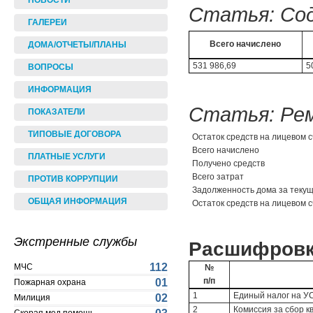
НОВОСТИ
Статья: Сод
ГАЛЕРЕИ
Всего начислено
ДОМА/ОТЧЕТЫ/ПЛАНЫ
531 986,69
5
ВОПРОСЫ
ИНФОРМАЦИЯ
Статья: Рем
ПОКАЗАТЕЛИ
ТИПОВЫЕ ДОГОВОРА
Остаток средств на лицевом с
Всего начислено
ПЛАТНЫЕ УСЛУГИ
Получено средств
Всего затрат
ПРОТИВ КОРРУПЦИИ
Задолженность дома за текущи
ОБЩАЯ ИНФОРМАЦИЯ
Остаток средств на лицевом с
Экстренные службы
Расшифровк
112
МЧС
№
п/п
01
Пожарная охрана
1
Единый налог на У
02
Милиция
2
Комиссия за сбор к