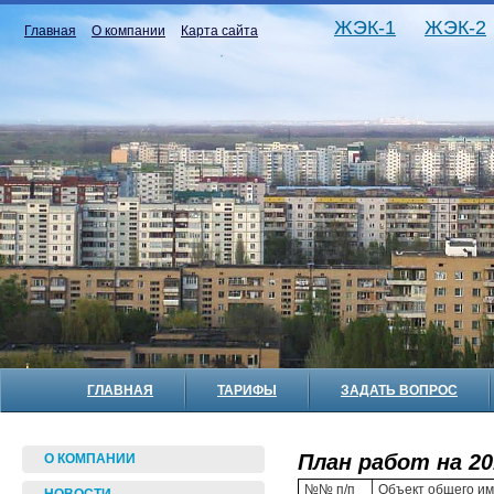
ЖЭК-1
ЖЭК-2
Главная
О компании
Карта сайта
ГЛАВНАЯ
ТАРИФЫ
ЗАДАТЬ ВОПРОС
План работ на 20
О КОМПАНИИ
№№ п/п
Объект общего и