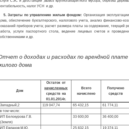
услуги СЭС и дезстанции ,вывоз крупногабаритного мусора, обрезка деревье
рентабельность, налог УСН и др.
5. Затраты по управлению жилым фондом:
Организация эксплуатации
дома, обеспечение бухгалтерского, налогового учета, анализ финансово-хо
показаний приборов учета; расчет размера платы за содержание, текущий р
работа, услуги паспортного стола, ведение лицевых счетов и проведе
собственниками и др.
Отчет о доходах и расходах по арендной плат
жилого дома
Остаток от
начисленных
Всего
Получено
Дом
средств на
начислено
средств
01.01.2014г.
Западный,2
119 047,74
65 432,15
61 774,11
в том числе:
ИП Белокурова Г.В.
33 600,00
36 400,00
(Земля)
ИП Евлахов М.Ю.
25 832,15
19 374,11