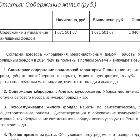
Статья: Содержание жилья (руб.)
Начислено, руб.
Выполнено, руб.
Опла
Содержание и управление
1 071 501,67
1 071 501,67
1 040 
жилищным фондом
Согласно договора «Управления многоквартирным домом», работы 
жилищным фондом в 2014 году выполнены в полном объеме и включают в себя 
1. Санитарное содержание придомовой территории
: Подметание террито
травы, уборка контейнерных площадок, стрижка кустарников, вырубка 
противогололедными материалами, очистка от наледи и льда и др.
2. Содержание м/провода, л/клеток, мусорокамер:
Уборка лестничных 
погрузка бытового мусора из мусоропровода и др.
3. Техобслуживание жилого фонда:
Работы по сантехническому, э
общестроительные работы. Диспетчеризация и обеспечение взаимодейс
ситуаций, техобслуживание светильников и общедомового узла учета. Ремонт,
отопления и др.
4. Прочие прямые затраты:
Обслуживание внутридомового газопровода