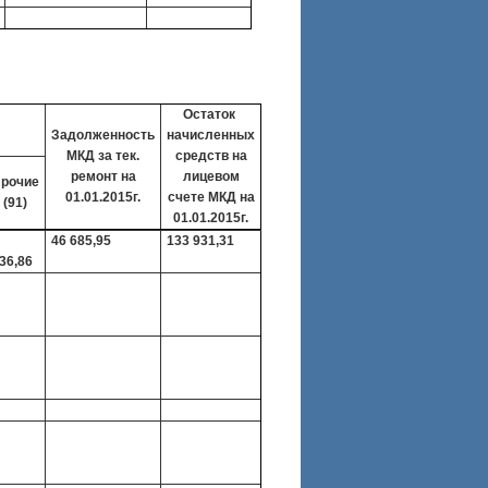
Остаток
Задолженность
начисленных
МКД за тек.
средств на
ремонт на
лицевом
рочие
01.01.2015г.
счете МКД на
(91)
01.01.2015г.
46 685,95
133 931,31
36,86