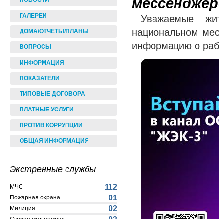
мессенджер
НОВОСТИ
ГАЛЕРЕИ
Уважаемые ж
национальном ме
ДОМА/ОТЧЕТЫ/ПЛАНЫ
информацию о раб
ВОПРОСЫ
ИНФОРМАЦИЯ
ПОКАЗАТЕЛИ
ТИПОВЫЕ ДОГОВОРА
ПЛАТНЫЕ УСЛУГИ
ПРОТИВ КОРРУПЦИИ
ОБЩАЯ ИНФОРМАЦИЯ
Экстренные службы
112
МЧС
01
Пожарная охрана
02
Милиция