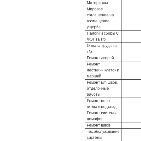
Материалы
Мировое
соглашение на
возмещение
ущерба
Налоги и сборы С
ФОТ за т/р
Оплата труда за
т/р
Ремонт дверей
Ремонт
лестничн.клеток и
маршей
Ремонт м/п швов,
отделочные
работы
Ремонт пола
входа в подъезд
Ремонт системы
домофон
Ремонт швов
Тех.обслуживание
системы