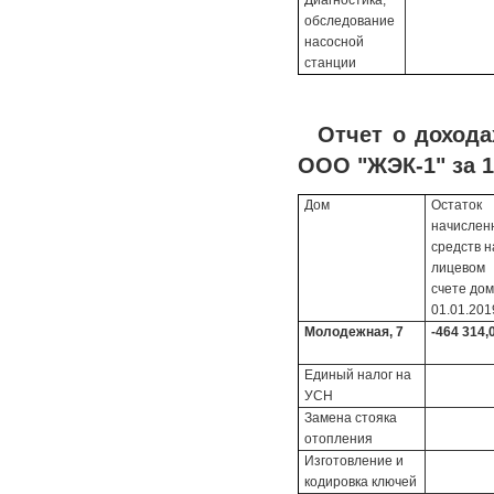
Диагностика,
обследование
насосной
станции
Отчет о доход
ООО "ЖЭК-1" за 1
Дом
Остаток
начисле
средств н
лицевом
счете до
01.01.2019
Молодежная, 7
-464 314,
Единый налог на
УСН
Замена стояка
отопления
Изготовление и
кодировка ключей