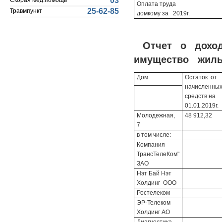
03
Скорая мед.помощь
Оплата труда
25-62-85
Травмпункт
домкому за 2019г.
Отчет о дохо
имущество жилых
Дом
Остаток от
начисленны
средств на
01.01.2019г.
Молодежная,
48 912,32
7
в том числе:
Компания
ТрансТелеКом"
ЗАО
Нэт Бай Нэт
Холдинг ООО
Ростелеком
ЭР-Телеком
Холдинг АО