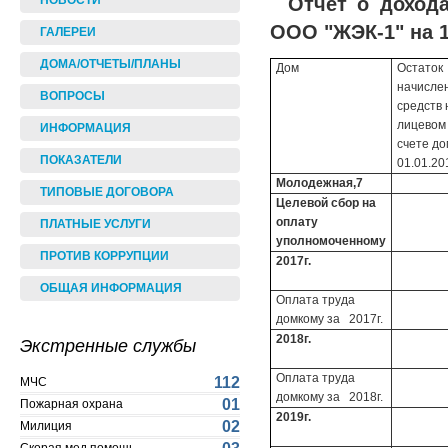
Отчет о доход
НОВОСТИ
ООО "ЖЭК-1" на 1.
ГАЛЕРЕИ
ДОМА/ОТЧЕТЫ/ПЛАНЫ
Дом
Остаток
начисле
ВОПРОСЫ
средств 
лицевом
ИНФОРМАЦИЯ
счете д
ПОКАЗАТЕЛИ
01.01.201
Молодежная,7
ТИПОВЫЕ ДОГОВОРА
Целевой сбор на
оплату
ПЛАТНЫЕ УСЛУГИ
уполномоченному
ПРОТИВ КОРРУПЦИИ
2017г.
ОБЩАЯ ИНФОРМАЦИЯ
Оплата труда
домкому за 2017г.
2018г.
Экстренные службы
Оплата труда
112
МЧС
домкому за 2018г.
01
Пожарная охрана
2019г.
02
Милиция