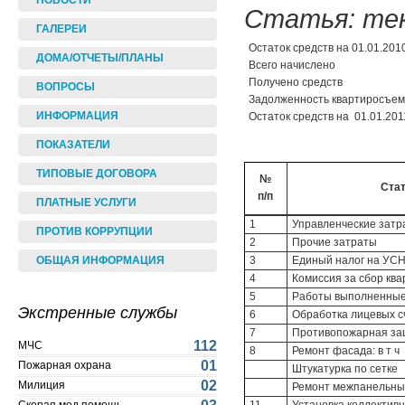
НОВОСТИ
Статья: те
ГАЛЕРЕИ
Остаток средств на 01.01.201
ДОМА/ОТЧЕТЫ/ПЛАНЫ
Всего начислено
Получено средств
ВОПРОСЫ
Задолженность квартиросъе
ИНФОРМАЦИЯ
Остаток средств на 01.01.2011
ПОКАЗАТЕЛИ
ТИПОВЫЕ ДОГОВОРА
№
Стат
п/п
ПЛАТНЫЕ УСЛУГИ
1
Управленческие затр
ПРОТИВ КОРРУПЦИИ
2
Прочие затраты
3
Единый налог на УС
ОБЩАЯ ИНФОРМАЦИЯ
4
Комиссия за сбор кв
5
Работы выполненные 
Экстренные службы
6
Обработка лицевых с
7
Противопожарная за
112
МЧС
8
Ремонт фасада: в т ч
01
Пожарная охрана
Штукатурка по сетке
02
Милиция
Ремонт межпанельны
11
Установка коллективн