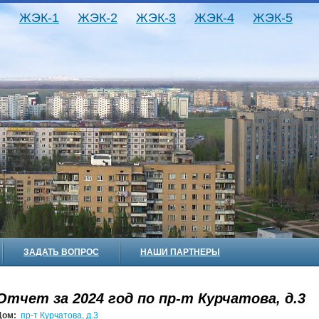
ЖЭК-1
ЖЭК-2
ЖЭК-3
ЖЭК-4
ЖЭК-5
ЗАДАТЬ ВОПРОС
НАШИ ПАРТНЕРЫ
Отчет за 2024 год по пр-т Курчатова, д.3
Дом:
пр-т Курчатова, д.3