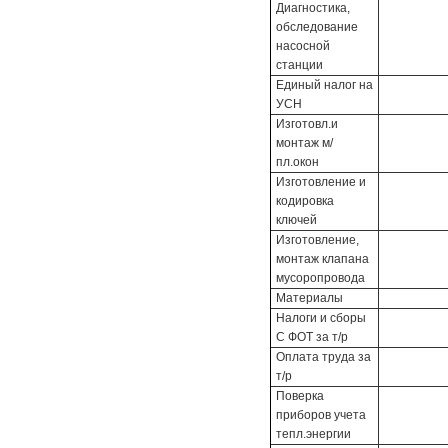
Диагностика,
обследование
насосной
станции
Единый налог на
УСН
Изготовл.и
монтаж м/
пл.окон
Изготовление и
кодировка
ключей
Изготовление,
монтаж клапана
мусоропровода
Материалы
Налоги и сборы
С ФОТ за т/р
Оплата труда за
т/р
Поверка
приборов учета
тепл.энергии