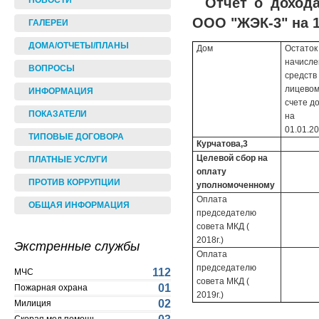
Отчет о доход
НОВОСТИ
ООО "ЖЭК-3" на 1.
ГАЛЕРЕИ
ДОМА/ОТЧЕТЫ/ПЛАНЫ
Дом
Остаток
начисл
ВОПРОСЫ
средств
лицево
ИНФОРМАЦИЯ
счете д
ПОКАЗАТЕЛИ
на
01.01.20
ТИПОВЫЕ ДОГОВОРА
Курчатова,3
Целевой сбор на
ПЛАТНЫЕ УСЛУГИ
оплату
ПРОТИВ КОРРУПЦИИ
уполномоченному
Оплата
ОБЩАЯ ИНФОРМАЦИЯ
председателю
совета МКД (
2018г.)
Экстренные службы
Оплата
председателю
112
МЧС
совета МКД (
01
Пожарная охрана
2019г.)
02
Милиция