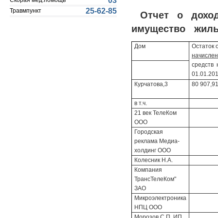
03
Скорая мед.помощь
25-62-85
Травмпункт
Отчет о дохо
имущество жилых
Дом
Остаток 
начисле
средств 
01.01.201
Курчатова,3
80 907,9
в т.ч.
21 век ТелеКом
ООО
Городская
реклама Медиа-
холдинг ООО
Колесник Н.А.
Компания
ТрансТелеКом"
ЗАО
Микроэлектроника
НПЦ ООО
Морозов С.П. ИП